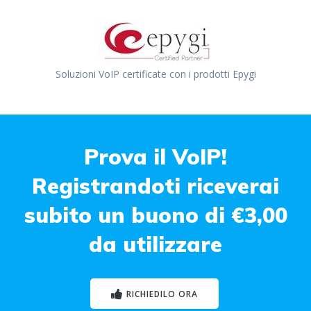
Soluzioni VoIP certificate con i prodotti Epygi
Prova il VoIP!
Registrandoti riceverai
subito un buono di €3,00
da utilizzare
RICHIEDILO ORA